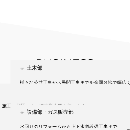
土木部
様々な公共工事から民間工事までを全国各地で幅広
Read more
・施工・保証」の一連事業全般を行います。
設備部・ガス販売部
水回りのリフォームから上下水道設備工事まで。