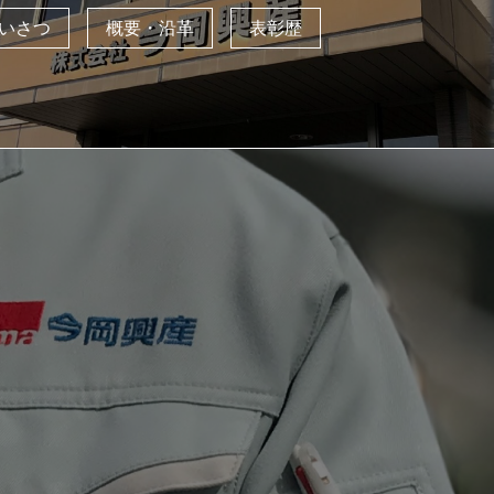
いさつ
概要・沿革
表彰歴