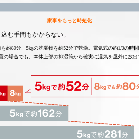
家事をもっと時短化
り込む手間もかからない。
を約80分、5kgの洗濯物を約52分で乾燥。電気式の約1/3の
置の場合でも、本体上部の排湿筒から確実に湿気を屋外に放出