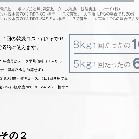
。
1回の乾燥コストは5kgで63
と経済的に使えます。
成27年度月次データ平均価格（50m3）デー
zの場合（基本料金は加算せず）
％ RDT-80・標準コース、1日1回使用で算
％）/脱水度70％ RDT-54S-SV・標準コ
め商品 そ