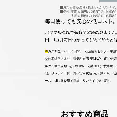
毎日使っても安心の低コスト
パワフル温風で短時間乾燥の乾太くん。
円、1カ月毎日つかっても約1950円
※
ガス料金LPG：5.1円/MJ（石油情報センター平
タの単純平均より）電気料金25.6円/kWh、60H
条件：実用衣類8kg（綿50％、化繊50％）/脱水度70
出。リンナイ（株）調べ実用衣類5kg（綿50％、化繊50
ース、1日1回使用で算出。リンナイ（株）調べ
おすす